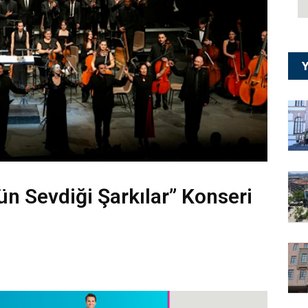
Y
ün Sevdiği Şarkılar” Konseri