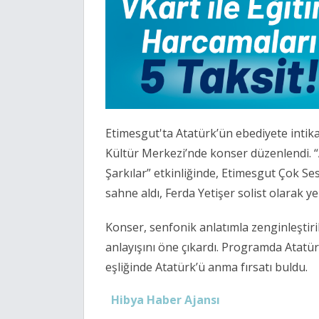
Etimesgut'ta Atatürk’ün ebediyete intikal
Kültür Merkezi’nde konser düzenlendi. “
Şarkılar” etkinliğinde, Etimesgut Çok S
sahne aldı, Ferda Yetişer solist olarak yer
Konser, senfonik anlatımla zenginleştiri
anlayışını öne çıkardı. Programda Atatürk
eşliğinde Atatürk’ü anma fırsatı buldu.
Hibya Haber Ajansı