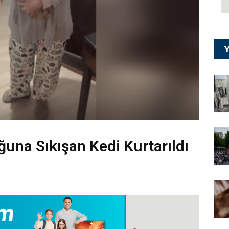
Y
ğuna Sıkışan Kedi Kurtarıldı